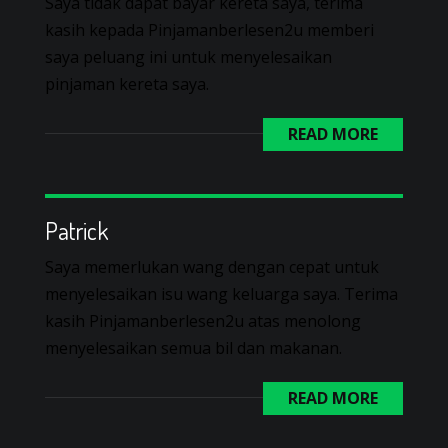
Saya tidak dapat bayar kereta saya, terima
kasih kepada Pinjamanberlesen2u memberi
saya peluang ini untuk menyelesaikan
pinjaman kereta saya.
READ MORE
Patrick
Saya memerlukan wang dengan cepat untuk
menyelesaikan isu wang keluarga saya. Terima
kasih Pinjamanberlesen2u atas menolong
menyelesaikan semua bil dan makanan.
READ MORE